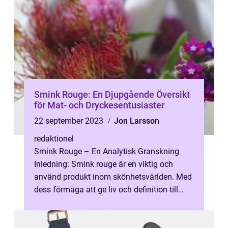
Smink Rouge: En Djupgående Översikt
för Mat- och Dryckesentusiaster
22 september 2023
Jon Larsson
redaktionel
Smink Rouge – En Analytisk Granskning
Inledning: Smink rouge är en viktig och
använd produkt inom skönhetsvärlden. Med
dess förmåga att ge liv och definition till
kinderna har det blivit en favo...