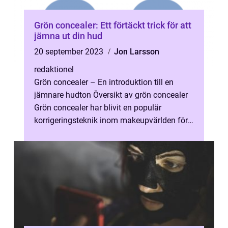
Grön concealer: Ett förtäckt trick för att
jämna ut din hud
20 september 2023
Jon Larsson
redaktionel
Grön concealer – En introduktion till en
jämnare hudton Översikt av grön concealer
Grön concealer har blivit en populär
korrigeringsteknik inom makeupvärlden för
att jämna ut oönskade rodnader e...