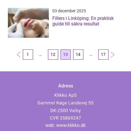
03 december 2025
Fillers i Linköping: En praktisk
guide till säkra resultat
1
…
12
13
14
…
17
Adress
web:
www.klikko.dk