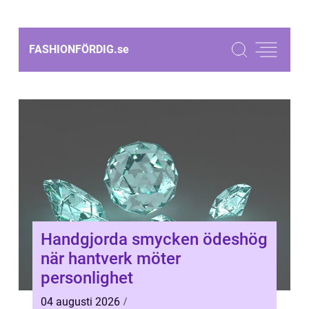
FASHIONFÖRDIG.
se
Handgjorda smycken ödeshög
när hantverk möter
personlighet
04 augusti 2026