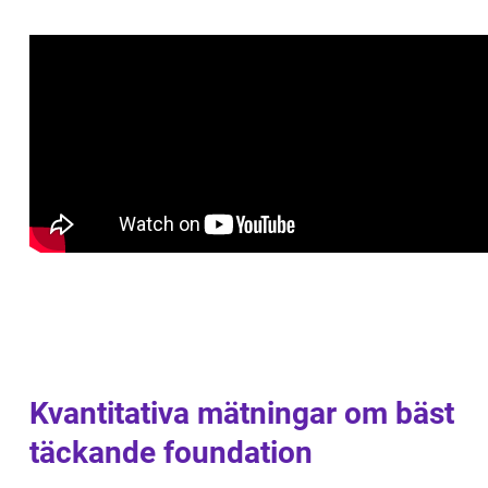
Kvantitativa mätningar om bäst
täckande foundation