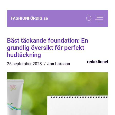
FASHIONFÖRDIG.
se
Bäst täckande foundation: En
grundlig översikt för perfekt
hudtäckning
redaktionel
25 september 2023
Jon Larsson