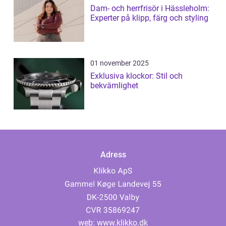
Dam- och herrfrisör i Hässleholm:
Experter på klipp, färg och styling
01 november 2025
Exklusiva klockor: Stil och
bekvämlighet
Adress
web:
www.klikko.dk