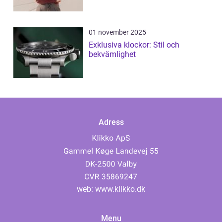
01 november 2025
Exklusiva klockor: Stil och
bekvämlighet
Adress
web:
www.klikko.dk
Menu