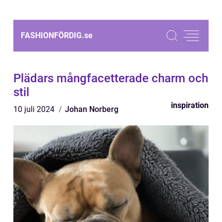
FASHIONFÖRDIG.
se
Plädars mångfacetterade charm och
stil
inspiration
10 juli 2024
Johan Norberg