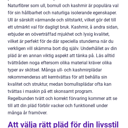
Naturfibrer som ull, bomull och kashmir är populära val
för sin hållbarhet och naturliga isolerande egenskaper.
Ull är särskilt värmande och slitstarkt, vilket gör det till
ett utmärkt val för dagligt bruk. Kashmir, å andra sidan,
erbjuder en oöverträffad mjukhet och lyxig kvalitet,
vilket är perfekt för de där speciella stunderna när du
verkligen vill skämma bort dig själv. Underhållet av din
pläd är en annan viktig aspekt att tänka på. Läs alltid
tvättråden noga eftersom olika material kräver olika
typer av skötsel. Många ull- och kashmirplädar
rekommenderas att kemtvättas för att behålla sin
kvalitet och struktur, medan bomullsplädar ofta kan
tvättas i maskin på ett skonsamt program.
Regelbunden tvätt och korrekt förvaring kommer att se
till att din pläd förblir vacker och funktionell under
många år framöver.
Att välja rätt pläd för din livsstil