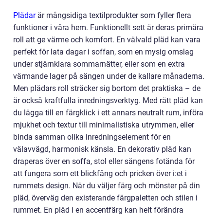
Plädar
är mångsidiga textilprodukter som fyller flera
funktioner i våra hem. Funktionellt sett är deras primära
roll att ge värme och komfort. En välvald pläd kan vara
perfekt för lata dagar i soffan, som en mysig omslag
under stjärnklara sommarnätter, eller som en extra
värmande lager på sängen under de kallare månaderna.
Men plädars roll sträcker sig bortom det praktiska – de
är också kraftfulla inredningsverktyg. Med rätt pläd kan
du lägga till en färgklick i ett annars neutralt rum, införa
mjukhet och textur till minimalistiska utrymmen, eller
binda samman olika inredningselement för en
välavvägd, harmonisk känsla. En dekorativ pläd kan
draperas över en soffa, stol eller sängens fotända för
att fungera som ett blickfång och pricken över i:et i
rummets design. När du väljer färg och mönster på din
pläd, överväg den existerande färgpaletten och stilen i
rummet. En pläd i en accentfärg kan helt förändra