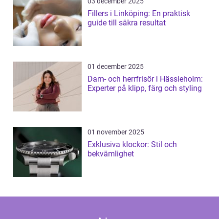
03 december 2025
Fillers i Linköping: En praktisk
guide till säkra resultat
01 december 2025
Dam- och herrfrisör i Hässleholm:
Experter på klipp, färg och styling
01 november 2025
Exklusiva klockor: Stil och
bekvämlighet