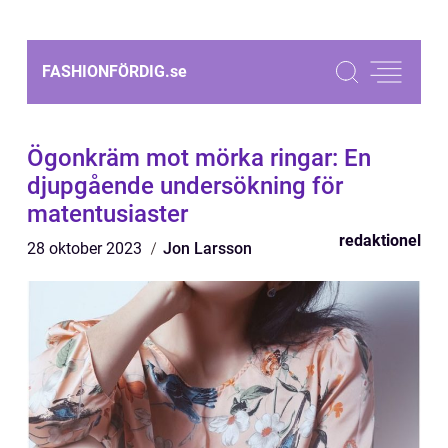
FASHIONFÖRDIG.
se
Ögonkräm mot mörka ringar: En
djupgående undersökning för
matentusiaster
redaktionel
28 oktober 2023
Jon Larsson