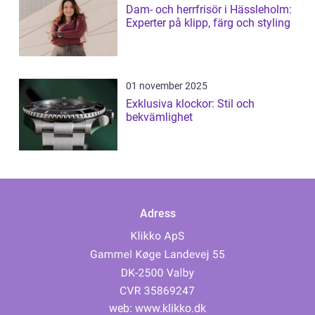
Dam- och herrfrisör i Hässleholm:
Experter på klipp, färg och styling
01 november 2025
Exklusiva klockor: Stil och
bekvämlighet
Adress
web:
www.klikko.dk