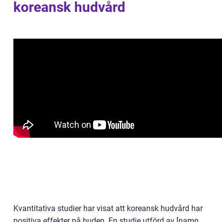
koreansk hudvård
Kvantitativa studier har visat att koreansk hudvård har
positiva effekter på huden. En studie utförd av [namn