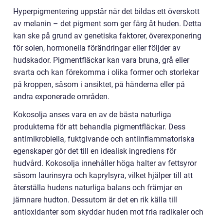
Hyperpigmentering uppstår när det bildas ett överskott
av melanin – det pigment som ger färg åt huden. Detta
kan ske på grund av genetiska faktorer, överexponering
för solen, hormonella förändringar eller följder av
hudskador. Pigmentfläckar kan vara bruna, grå eller
svarta och kan förekomma i olika former och storlekar
på kroppen, såsom i ansiktet, på händerna eller på
andra exponerade områden.
Kokosolja anses vara en av de bästa naturliga
produkterna för att behandla pigmentfläckar. Dess
antimikrobiella, fuktgivande och antiinflammatoriska
egenskaper gör det till en idealisk ingrediens för
hudvård. Kokosolja innehåller höga halter av fettsyror
såsom laurinsyra och kaprylsyra, vilket hjälper till att
återställa hudens naturliga balans och främjar en
jämnare hudton. Dessutom är det en rik källa till
antioxidanter som skyddar huden mot fria radikaler och