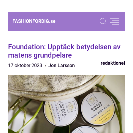
FASHIONFÖRDIG.
se
Foundation: Upptäck betydelsen av
matens grundpelare
redaktionel
17 oktober 2023
Jon Larsson