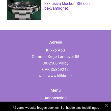
Exklusiva klockor: Stil och
bekvämlighet
Adress
web:
www.klikko.dk
Menu
Annonsering
Om oss
På vores website bruges cookies til at huske dine indstillinger,