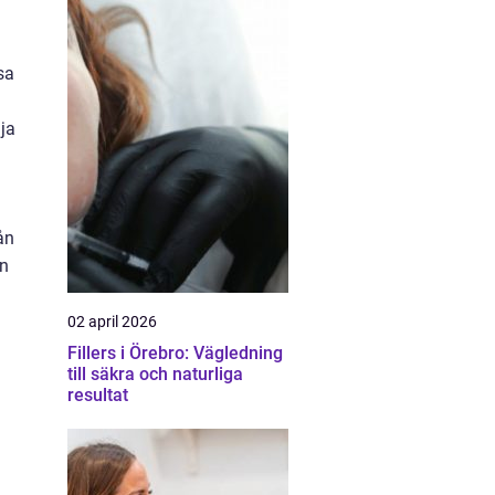
sa
lja
ån
an
02 april 2026
Fillers i Örebro: Vägledning
till säkra och naturliga
.
resultat