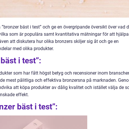
a ”bronzer bäst i test” och ge en övergripande översikt över vad d
, vilka som är populära samt kvantitativa mätningar för att hjälpa
även att diskutera hur olika bronzers skiljer sig åt och ge en
delar med olika produkter.
bäst i test”:
 produkter som har fått högst betyg och recensioner inom bransche
a de mest pålitliga och effektiva bronzersna på marknaden. Gen
undvika att köpa produkter av dålig kvalitet och istället välja de 
önskade effekt.
zer bäst i test”: