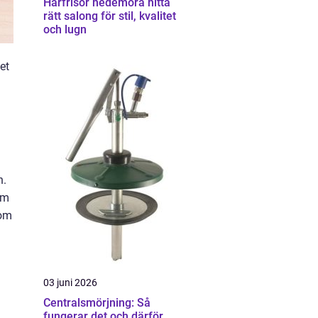
Hårfrisör hedemora hitta
rätt salong för stil, kvalitet
och lugn
et
n.
om
som
03 juni 2026
Centralsmörjning: Så
fungerar det och därför