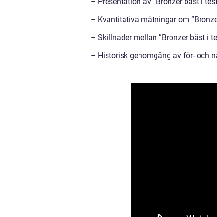
– Presentation av ”Bronzer bäst i tes
– Kvantitativa mätningar om ”Bronzer
– Skillnader mellan ”Bronzer bäst i te
– Historisk genomgång av för- och na