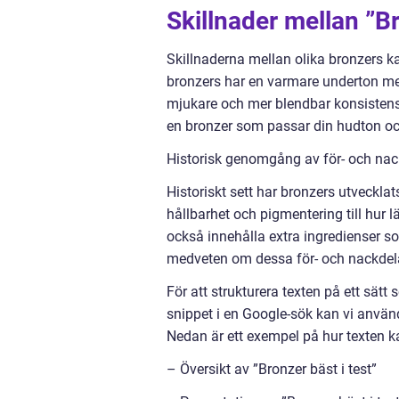
Skillnader mellan ”Br
Skillnaderna mellan olika bronzers k
bronzers har en varmare underton me
mjukare och mer blendbar konsistens t
en bronzer som passar din hudton och
Historisk genomgång av för- och nack
Historiskt sett har bronzers utveckla
hållbarhet och pigmentering till hur 
också innehålla extra ingredienser s
medveten om dessa för- och nackdelar 
För att strukturera texten på ett sät
snippet i en Google-sök kan vi använd
Nedan är ett exempel på hur texten k
– Översikt av ”Bronzer bäst i test”