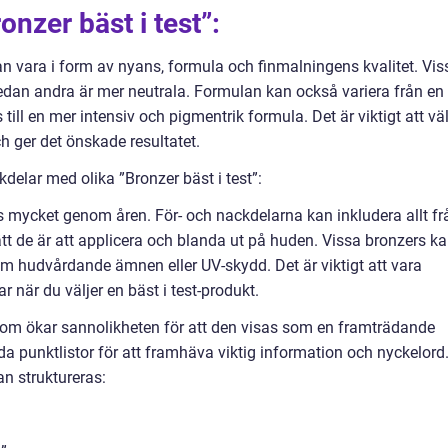
onzer bäst i test”:
an vara i form av nyans, formula och finmalningens kvalitet. Vis
dan andra är mer neutrala. Formulan kan också variera från en
ill en mer intensiv och pigmentrik formula. Det är viktigt att vä
 ger det önskade resultatet.
delar med olika ”Bronzer bäst i test”:
ts mycket genom åren. För- och nackdelarna kan inkludera allt fr
lätt de är att applicera och blanda ut på huden. Vissa bronzers k
om hudvårdande ämnen eller UV-skydd. Det är viktigt att vara
när du väljer en bäst i test-produkt.
t som ökar sannolikheten för att den visas som en framträdande
a punktlistor för att framhäva viktig information och nyckelord
an struktureras: