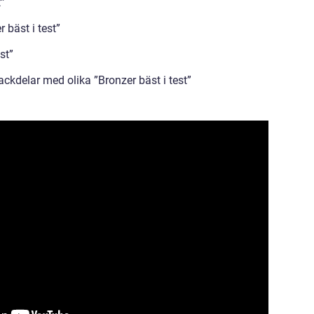
t”
 bäst i test”
st”
ckdelar med olika ”Bronzer bäst i test”