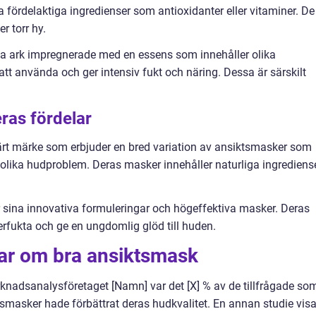
fördelaktiga ingredienser som antioxidanter eller vitaminer. De
r torr hy.
a ark impregnerade med en essens som innehåller olika
tt använda och ger intensiv fukt och näring. Dessa är särskilt
ras fördelar
rt märke som erbjuder en bred variation av ansiktsmasker som
olika hudproblem. Deras masker innehåller naturliga ingrediens
sina innovativa formuleringar och högeffektiva masker. Deras
erfukta och ge en ungdomlig glöd till huden.
gar om bra ansiktsmask
knadsanalysföretaget [Namn] var det [X] % av de tillfrågade so
smasker hade förbättrat deras hudkvalitet. En annan studie vis