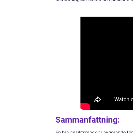
Sammanfattning:
En bra ansiktsmask är avgörande för 