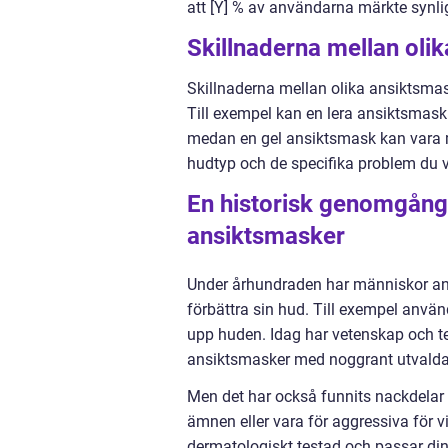
att [Y] % av användarna märkte synl
Skillnaderna mellan oli
Skillnaderna mellan olika ansiktsma
Till exempel kan en lera ansiktsmask
medan en gel ansiktsmask kan vara me
hudtyp och de specifika problem du vi
En historisk genomgång 
ansiktsmasker
Under århundraden har människor anv
förbättra sin hud. Till exempel använ
upp huden. Idag har vetenskap och te
ansiktsmasker med noggrant utvalda i
Men det har också funnits nackdelar
ämnen eller vara för aggressiva för v
dermatologiskt testad och passar din 