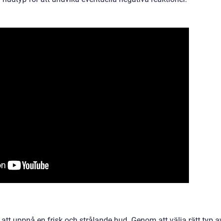
att uppnå en frisk och strålande hud. Genom att välja rätt typ a