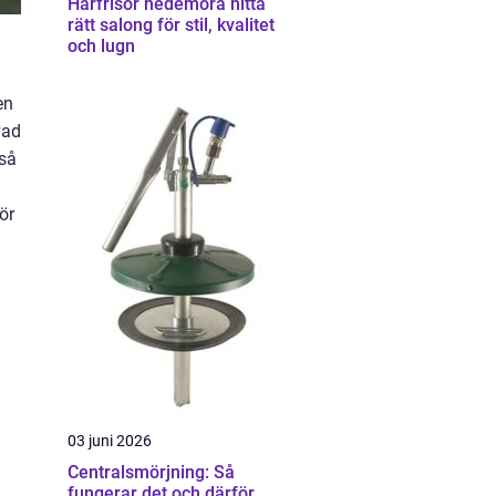
Hårfrisör hedemora hitta
rätt salong för stil, kvalitet
och lugn
en
vad
kså
ör
03 juni 2026
Centralsmörjning: Så
fungerar det och därför