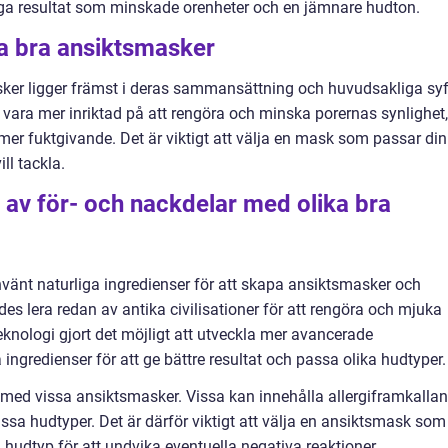
iga resultat som minskade orenheter och en jämnare hudton.
ka bra ansiktsmasker
sker ligger främst i deras sammansättning och huvudsakliga syf
 vara mer inriktad på att rengöra och minska porernas synlighet,
r fuktgivande. Det är viktigt att välja en mask som passar din
ll tackla.
av för- och nackdelar med olika bra
änt naturliga ingredienser för att skapa ansiktsmasker och
des lera redan av antika civilisationer för att rengöra och mjuka
knologi gjort det möjligt att utveckla mer avancerade
ngredienser för att ge bättre resultat och passa olika hudtyper.
 med vissa ansiktsmasker. Vissa kan innehålla allergiframkalla
issa hudtyper. Det är därför viktigt att välja en ansiktsmask som
hudtyp för att undvika eventuella negativa reaktioner.