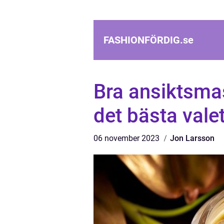
FASHIONFÖRDIG.
se
Bra ansiktsmas
det bästa vale
06 november 2023
Jon Larsson