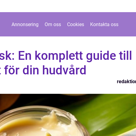
Annonsering
Om oss
Cookies
Kontakta oss
k: En komplett guide till
t för din hudvård
redaktio