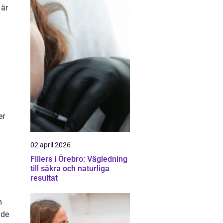
 är
er
02 april 2026
Fillers i Örebro: Vägledning
till säkra och naturliga
resultat
m
ade