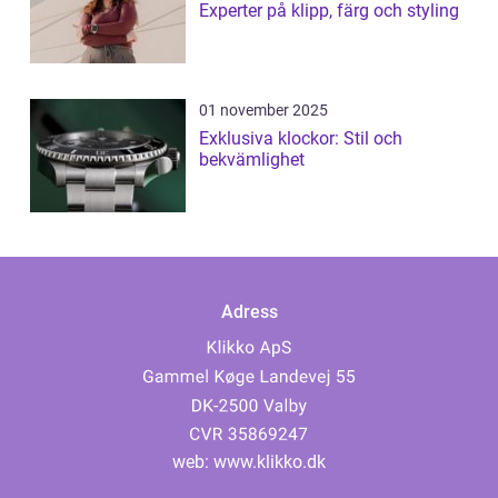
Experter på klipp, färg och styling
01 november 2025
Exklusiva klockor: Stil och
bekvämlighet
Adress
web:
www.klikko.dk