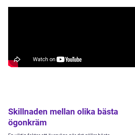
Skillnaden mellan olika bästa
ögonkräm