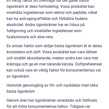
En viktig faktor att överväga när det gäller bästa
ögonkräm är dess formulering. Vissa produkter kan
innehålla ingredienser som retinol och peptider, vilket
kan ha anti-aging-effekter och förbättra hudens
elasticitet. Andra ögonkrämer har en fokus på
fuktgivning och innehåller ingredienser som
hyaluronsyra och aloe vera.
En annan faktor som skiljer bästa ögonkräm åt är deras
konsistens och doft. Vissa produkter kan vara lättare
och snabbt absorberande, medan andra kan vara mer
krämiga och ge en mer närande känsla. Doftpreferenser
kan också vara en viktig faktor för konsumenternas val
av ögonkräm.
Historisk genomgång av för- och nackdelar med olika
bästa ögonkräm
Genom åren har ögonkrämer utvecklats och förfinats
för att möta konsumenternas behov. Tidigare var