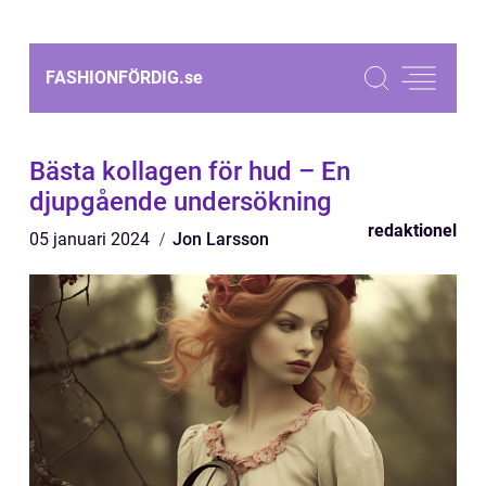
FASHIONFÖRDIG.
se
Bästa kollagen för hud – En
djupgående undersökning
redaktionel
05 januari 2024
Jon Larsson