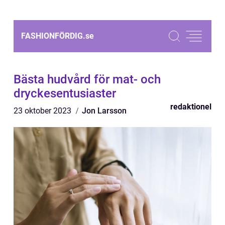
FASHIONFÖRDIG.
se
Bästa hudvård för mat- och
dryckesentusiaster
redaktionel
23 oktober 2023
Jon Larsson