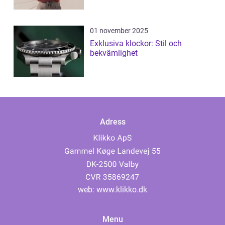
01 november 2025
Exklusiva klockor: Stil och
bekvämlighet
Adress
web:
www.klikko.dk
Menu