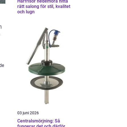
Hårfrisör hedemora hitta
rätt salong för stil, kvalitet
och lugn
i
s
de
n
03 juni 2026
Centralsmörjning: Så
fungerar det och därför