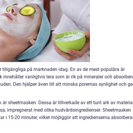
er tillgängliga på marknaden idag. En av de mest populära är
innehåller vanligtvis lera som är rik på mineraler och absorber
huden. Den hjälper även till att minska porernas synlighet och ge
är sheetmasken. Dessa är tillverkade av ett tunt ark av material
lulosa, impregnerat med olika hudvårdsingredienser. Sheetmasken
r i 15-20 minuter, vilket möjliggör att ingredienserna absorbera