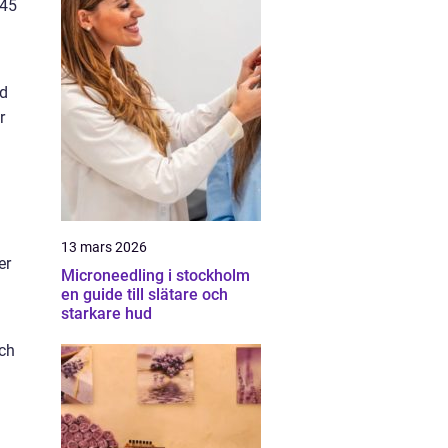
-45
ed
r
13 mars 2026
er
Microneedling i stockholm
en guide till slätare och
starkare hud
och