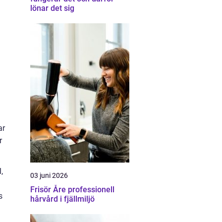
lönar det sig
ar
r
,
03 juni 2026
Frisör Åre professionell
s
hårvård i fjällmiljö