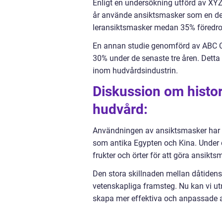
Enligt en undersökning utförd av XYZ
år använde ansiktsmasker som en de
leransiktsmasker medan 35% föredro
En annan studie genomförd av ABC 
30% under de senaste tre åren. Detta
inom hudvårdsindustrin.
Diskussion om histo
hudvård:
Användningen av ansiktsmasker har en l
som antika Egypten och Kina. Under 
frukter och örter för att göra ansikts
Den stora skillnaden mellan dåtidens
vetenskapliga framsteg. Nu kan vi ut
skapa mer effektiva och anpassade a