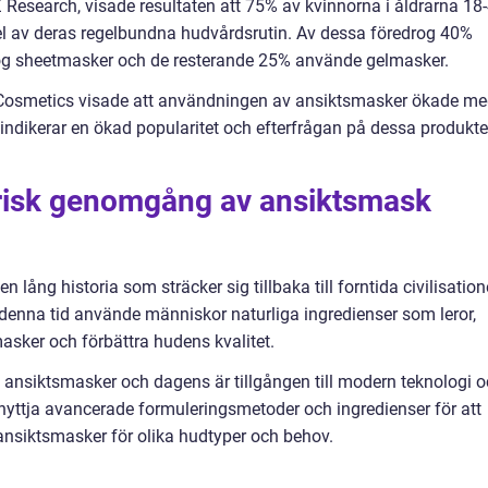
 Research, visade resultaten att 75% av kvinnorna i åldrarna 18
l av deras regelbundna hudvårdsrutin. Av dessa föredrog 40%
g sheetmasker och de resterande 25% använde gelmasker.
Cosmetics visade att användningen av ansiktsmasker ökade m
 indikerar en ökad popularitet och efterfrågan på dessa produkte
risk genomgång av ansiktsmask
ång historia som sträcker sig tillbaka till forntida civilisation
denna tid använde människor naturliga ingredienser som leror,
masker och förbättra hudens kvalitet.
 ansiktsmasker och dagens är tillgången till modern teknologi 
nyttja avancerade formuleringsmetoder och ingredienser för att
nsiktsmasker för olika hudtyper och behov.