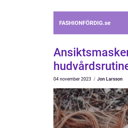
FASHIONFÖRDIG.
se
Ansiktsmasker h
hudvårdsrutin
04 november 2023
Jon Larsson