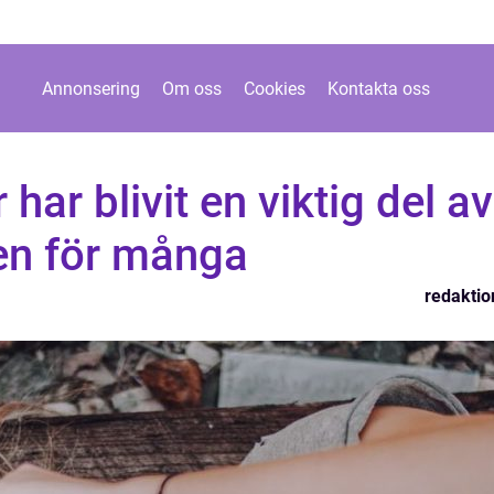
Annonsering
Om oss
Cookies
Kontakta oss
ar blivit en viktig del av
en för många
redaktio