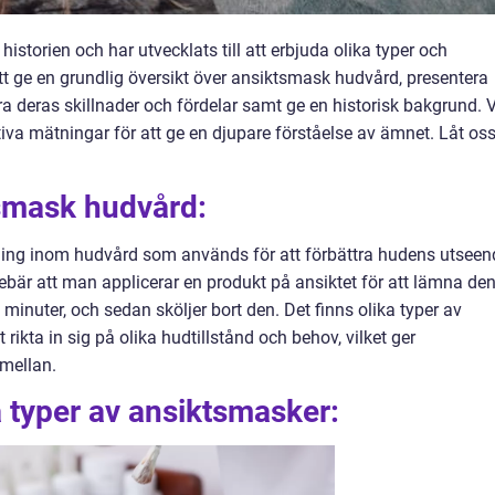
historien och har utvecklats till att erbjuda olika typer och
att ge en grundlig översikt över ansiktsmask hudvård, presentera
ra deras skillnader och fördelar samt ge en historisk bakgrund. V
iva mätningar för att ge en djupare förståelse av ämnet. Låt os
tsmask hudvård:
ing inom hudvård som används för att förbättra hudens utseen
bär att man applicerar en produkt på ansiktet för att lämna de
0 minuter, och sedan sköljer bort den. Det finns olika typer av
ikta in sig på olika hudtillstånd och behov, vilket ger
 mellan.
a typer av ansiktsmasker: