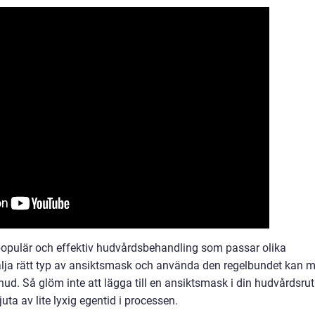
populär och effektiv hudvårdsbehandling som passar olika
älja rätt typ av ansiktsmask och använda den regelbundet kan 
ud. Så glöm inte att lägga till en ansiktsmask i din hudvårdsrut
juta av lite lyxig egentid i processen.